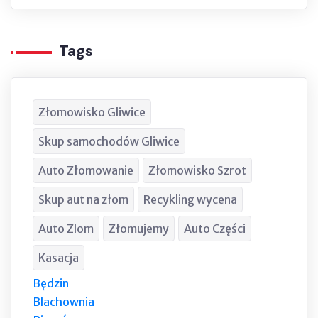
Tags
Złomowisko Gliwice
Skup samochodów Gliwice
Auto Złomowanie
Złomowisko Szrot
Skup aut na złom
Recykling wycena
Auto Zlom
Złomujemy
Auto Części
Kasacja
Będzin
Blachownia