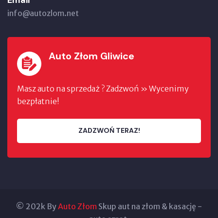
info@autozlom.net
Auto Złom Gliwice
Masz auto na sprzedaż ? Zadzwoń » Wycenimy
bezpłatnie!
ZADZWOŃ TERAZ!
© 202k By
Auto Złom
Skup aut na złom & kasację -