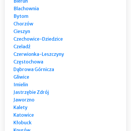
Bieruń
Blachownia
Bytom
Chorzów
Cieszyn
Czechowice-Dziedzice
Czeladź
Czerwionka-Leszczyny
Częstochowa
Dąbrowa Górnicza
Gliwice
Imielin
Jastrzębie Zdrój
Jaworzno
Kalety
Katowice
Kłobuck
Knurów