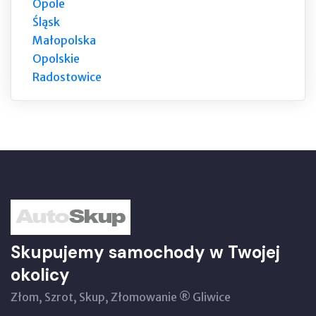
Opole
Śląsk
Małopolska
Opolskie
Radostowice
Skupujemy samochody w Twojej
okolicy
Złom, Szrot, Skup, Złomowanie ® Gliwice