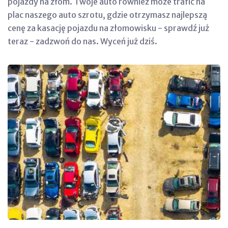
pojazdy na złom. Twoje auto również może trafić na
plac naszego auto szrotu, gdzie otrzymasz najlepszą
cenę za kasację pojazdu na złomowisku - sprawdź już
teraz - zadzwoń do nas. Wyceń już dziś.