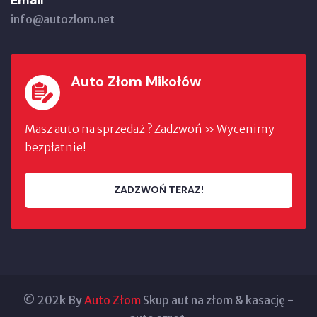
info@autozlom.net
Auto Złom Mikołów
Masz auto na sprzedaż ? Zadzwoń » Wycenimy
bezpłatnie!
ZADZWOŃ TERAZ!
© 202k By
Auto Złom
Skup aut na złom & kasację -