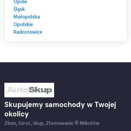
Opole
Śląsk
Małopolska
Opolskie
Radostowice
Skupujemy samochody w Twojej
okolicy
Złom, Szrot, Skup, Złomowanie ® Mikołów