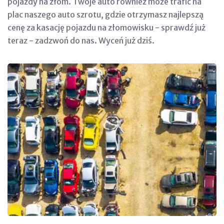
pojazdy na złom. Twoje auto również może trafić na
plac naszego auto szrotu, gdzie otrzymasz najlepszą
cenę za kasację pojazdu na złomowisku - sprawdź już
teraz - zadzwoń do nas. Wyceń już dziś.