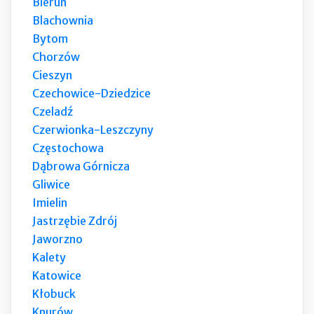
Bieruń
Blachownia
Bytom
Chorzów
Cieszyn
Czechowice-Dziedzice
Czeladź
Czerwionka-Leszczyny
Częstochowa
Dąbrowa Górnicza
Gliwice
Imielin
Jastrzębie Zdrój
Jaworzno
Kalety
Katowice
Kłobuck
Knurów