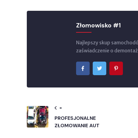
Złomowisko #1
Najlepszy skup samochodów
zaświadczenie o demontażu
=
PROFESJONALNE
ZŁOMOWANIE AUT