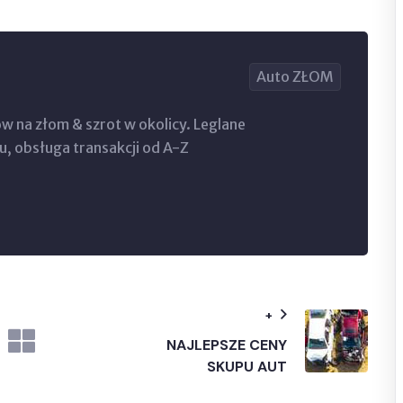
Auto ZŁOM
 na złom & szrot w okolicy. Leglane
, obsługa transakcji od A-Z
+
NAJLEPSZE CENY
SKUPU AUT