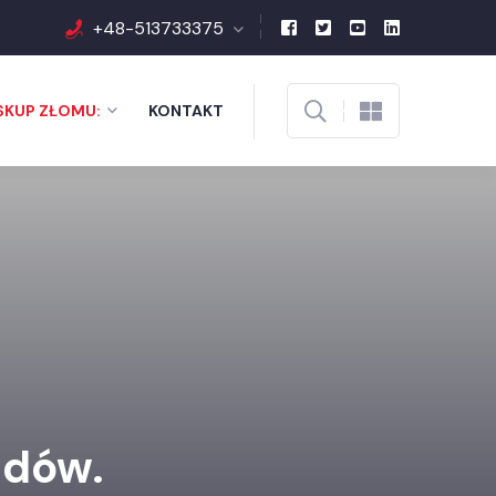
+48-513733375
SKUP ZŁOMU:
KONTAKT
zdów.