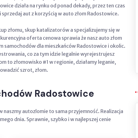
owice działa na rynku od ponad dekady, przez ten czas
i sprzedaj aut z korzyścią w auto złom Radostowice.
up złomu, skup katalizatorów a specjalizujemy się w
rencyjna oferta cenowa sprawia że nasz auto złom
em samochodów dla mieszkańców Radostowice i okolic.
rowania, co za tym idzie legalnie wyrejestrujesz
łom to złomowisko #1 w regionie, działamy leganie,
owadzić szrot, złom.
chodów Radostowice
w naszmy autozlomie to sama przyjemność. Realizacja
mego dnia. Sprawnie, szybko i w najlepszej cenie